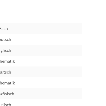
Fach
utsch
glisch
hematik
utsch
hematik
nzösisch
glisch