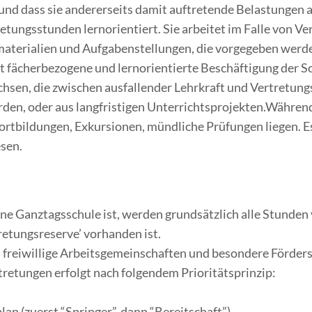
nd dass sie andererseits damit auftretende Belastungen a
tretungsstunden lernorientiert. Sie arbeitet im Falle von
nmaterialien und Aufgabenstellungen, die vorgegeben werd
st fächerbezogene und lernorientierte Beschäftigung der S
hsen, die zwischen ausfallender Lehrkraft und Vertretung
urden, oder aus langfristigen Unterrichtsprojekten.Währe
e Fortbildungen, Exkursionen, mündliche Prüfungen liegen.
sen.
ine Ganztagsschule ist, werden grundsätzlich alle Stunde
retungsreserve’ vorhanden ist.
freiwillige Arbeitsgemeinschaften und besondere Förders
rtretungen erfolgt nach folgendem Prioritätsprinzip:
an (zuerst “Springer”, dann “Bereitschaft”),