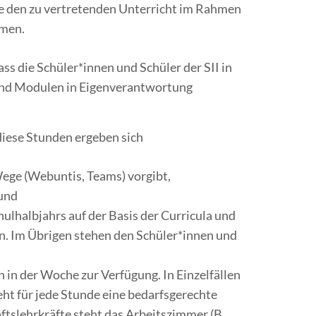
ie den zu vertretenden Unterricht im Rahmen
hmen.
ass die Schüler*innen und Schüler der SII in
n und Modulen in Eigenverantwortung
diese Stunden ergeben sich
Wege (Webuntis, Teams) vorgibt,
 und
lhalbjahrs auf der Basis der Curricula und
n. Im Übrigen stehen den Schüler*innen und
en in der Woche zur Verfügung. In Einzelfällen
t für jede Stunde eine bedarfsgerechte
aftslehrkräfte steht das Arbeitszimmer (B