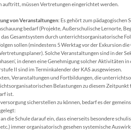
n auftritt, müssen Vertretungen eingerichtet werden.
gung von Veranstaltungen
: Es gehört zum pädagogischen S
chauung bedarf (Projekte, Außerschulische Lernorte, Beg
 das Gesamtsystem durch unterrichtsorganisatorische Folge
rfolgen sollen (mindestens 5 Werktag vor der Exkursion di
Vertretungsplaner). Solche Veranstaltungen sind in der Se
asen’, in denen eine Genehmigung solcher Aktivitäten in de
rstufe II sind im Terminkalender der KAS ausgewiesen.
en, Veranstaltungen und Fortbildungen, die unterrichtso
ichtsorganisatorischen Belastungen zu diesem Zeitpunkt 
f ist.
sversorgung sicherstellen zu können, bedarf es der gemei
gelegt:
 an die Schule darauf ein, dass einerseits besondere schul
 etc.) immer organisatorisch gesehen systemische Auswir