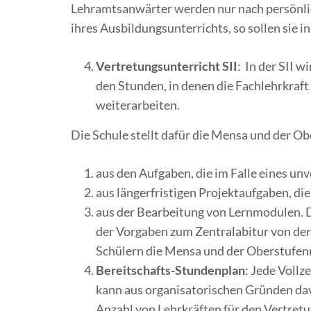
Lehramtsanwärter werden nur nach persönlic
ihres Ausbildungsunterrichts, so sollen sie 
Vertretungsunterricht SII
: In der SII w
den Stunden, in denen die Fachlehrkraf
weiterarbeiten.
Die Schule stellt dafür die Mensa und der O
aus den Aufgaben, die im Falle eines un
aus längerfristigen Projektaufgaben, di
aus der Bearbeitung von Lernmodulen. D
der Vorgaben zum Zentralabitur von der
Schülern die Mensa und der Oberstufen
Bereitschafts-Stundenplan
: Jede Vollz
kann aus organisatorischen Gründen dav
Anzahl von Lehrkräften für den Vertretu