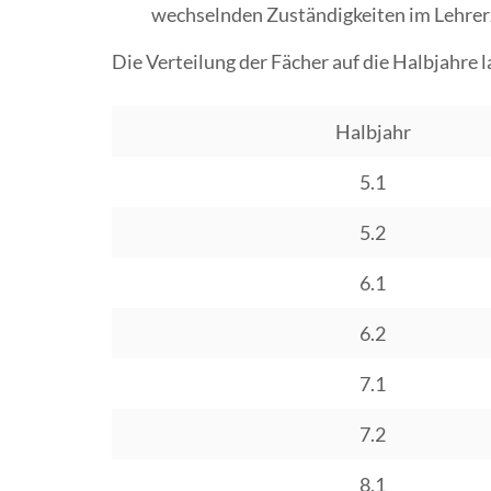
wechselnden Zuständigkeiten im Lehre
Die Verteilung der Fächer auf die Halbjahre l
Halbjahr
5.1
5.2
6.1
6.2
7.1
7.2
8.1