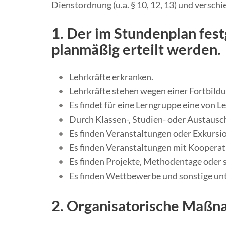
Dienstordnung (u.a. § 10, 12, 13) und versch
1. Der im Stundenplan fest
planmäßig erteilt werden.
Lehrkräfte erkranken.
Lehrkräfte stehen wegen einer Fortbildu
Es findet für eine Lerngruppe eine von L
Durch Klassen-, Studien- oder Austausch
Es finden Veranstaltungen oder Exkursi
Es finden Veranstaltungen mit Kooperat
Es finden Projekte, Methodentage oder so
Es finden Wettbewerbe und sonstige unt
2. Organisatorische Maßna