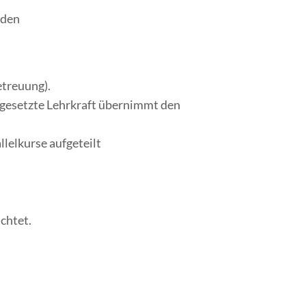
 den
etreuung).
igesetzte Lehrkraft übernimmt den
llelkurse aufgeteilt
chtet.