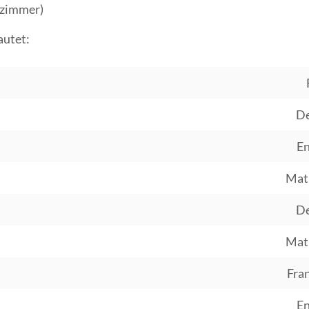
rzimmer)
autet:
De
En
Mat
De
Mat
Fra
En