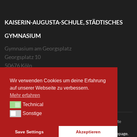
KAISERIN-AUGUSTA-SCHULE, STÄDTISCHES
GYMNASIUM
Gymnasium am Georgsplatz
Georgsplatz 10
50676 Köln
Wir verwenden Cookies um deine Erfahrung
sekretariat.kas(at)stadt-koeln.de
auf unserer Webseite zu verbessern.
Mehr erfahren
Technical
Technical
Sonstige
Sonstige
Copyright ©2023 Kaiserin-Augusta-Schule. Alle Rechte
vorbehalten.
Save Settings
Akzeptieren
Made with ♥ by Herrn Haase and the
Arbeitsgruppe Homepage.