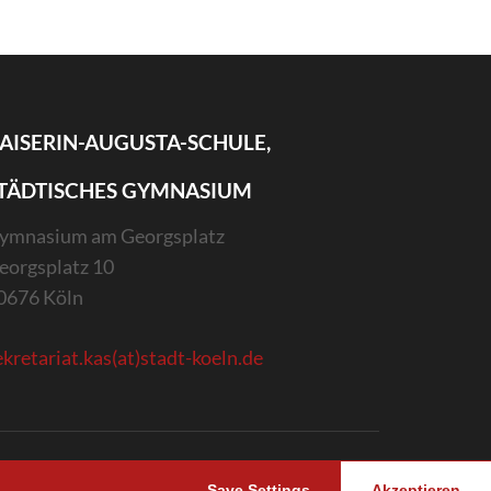
AISERIN-AUGUSTA-SCHULE,
TÄDTISCHES GYMNASIUM
ymnasium am Georgsplatz
eorgsplatz 10
0676 Köln
ekretariat.kas(at)stadt-koeln.de
Save Settings
Akzeptieren