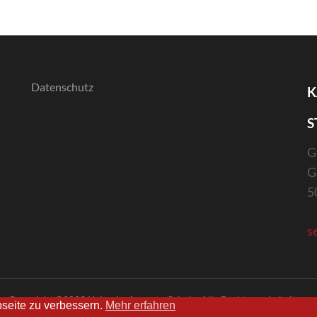
Datenschutz
K
S
G
G
5
s
Copyright ©2023 Kaiserin-Augusta-Schule. Alle Rechte vorbehalten.
seite zu verbessern.
Mehr erfahren
Made with ♥ by Herrn Haase and the
Arbeitsgruppe Homepage.