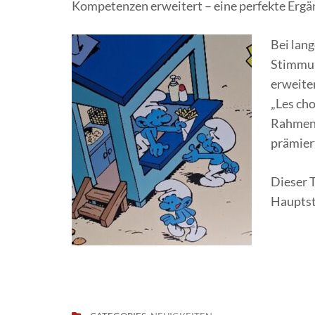
Kompetenzen erweitert – eine perfekte Ergä
Bei lang
Stimmung
erweite
„Les cho
Rahmen 
prämiert
Dieser T
Hauptsta