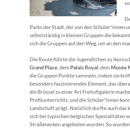
so
De
Parks der Stadt, der von den Schüler*innen
selbstständig in kleinen Gruppen die bekann
sich die Gruppen auf den Weg, um an den mar
Die Route führte die Jugendlichen zu ikon
Grand Place
, dem
Palais Royal
, dem
Musée M
die Gruppen Punkte sammeln, indem sie kniff
besonders faszinierendes Element, das überal
die Brüssel zu einer Art Freiluftgalerie mach
Profilunterrichts, und die Schüler*innen ko
Landschaft prägt. Natürlich durfte auch das k
sich bei typischen belgischen Spezialitäten 
Straßenecken angeboten wurden. So wurden n