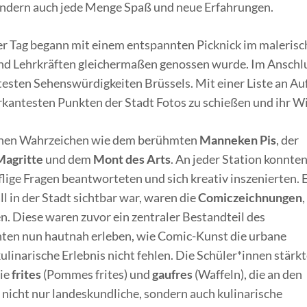
ndern auch jede Menge Spaß und neue Erfahrungen.
r Tag begann mit einem entspannten Picknick im malerisch
 und Lehrkräften gleichermaßen genossen wurde. Im Anschl
testen Sehenswürdigkeiten Brüssels. Mit einer Liste an A
kantesten Punkten der Stadt Fotos zu schießen und ihr W
ischen Wahrzeichen wie dem berühmten
Manneken Pis
, der
agritte
und dem
Mont des Arts
. An jeder Station konnte
lige Fragen beantworteten und sich kreativ inszenierten. 
l in der Stadt sichtbar war, waren die
Comiczeichnungen
,
en. Diese waren zuvor ein zentraler Bestandteil des
nnten nun hautnah erleben, wie Comic-Kunst die urbane
ulinarische Erlebnis nicht fehlen. Die Schüler*innen stärk
wie
frites
(Pommes frites) und
gaufres
(Waffeln), die an den
icht nur landeskundliche, sondern auch kulinarische