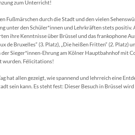
nzung zum Unterricht!
en Fußmärschen durch die Stadt und den vielen Sehenswürdi
 unter den Schüler*innen und Lehrkräften stets positiv. 
rten ihre Kenntnisse über Brüssel und das frankophone Au
ux de Bruxelles“ (3. Platz), „Die heißen Fritten“ (2. Platz) 
der Sieger*innen-Ehrung am Kölner Hauptbahnhof mit Co
 wurden. Félicitations!
ag hat allen gezeigt, wie spannend und lehrreich eine Ent
dt sein kann. Es steht fest: Dieser Besuch in Brüssel wird