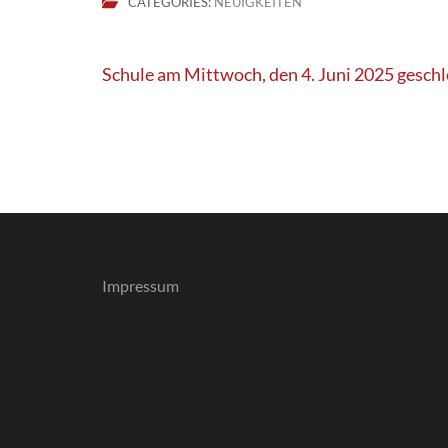
CATEGORIES:
NEUIGKEITEN
Beitragsnavigation
Schule am Mittwoch, den 4. Juni 2025 gesch
Impressum