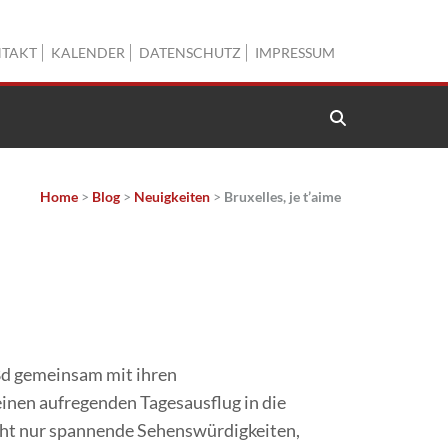
TAKT
KALENDER
DATENSCHUTZ
IMPRESSUM
Home
>
Blog
>
Neuigkeiten
>
Bruxelles, je t’aime
8d gemeinsam mit ihren
inen aufregenden Tagesausflug in die
icht nur spannende Sehenswürdigkeiten,