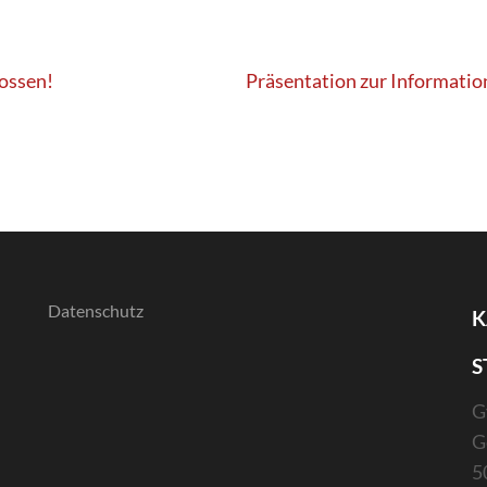
lossen!
Präsentation zur Informati
Datenschutz
K
S
G
G
5