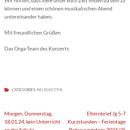
Wir hoffen, dass viele unter euch Zeit finden da sein zu
können und einen schönen musikalischen Abend
untereinander haben.
Mit freundlichen Grüßen
Das Orga-Team des Konzerts
CATEGORIES:
NEUIGKEITEN
Beitragsnavigation
Morgen, Donnerstag,
Elternbrief Jg 5-7
18.01.24, kein Unterricht
Kurzstunden – Ferientage
an der Schule
– Betreuungstage 2024/25